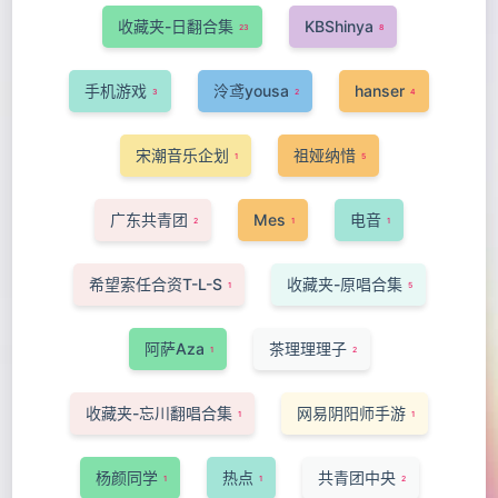
收藏夹-日翻合集
KBShinya
23
8
手机游戏
泠鸢yousa
hanser
3
2
4
宋潮音乐企划
祖娅纳惜
1
5
广东共青团
Mes
电音
2
1
1
希望索任合资T-L-S
收藏夹-原唱合集
1
5
阿萨Aza
茶理理理子
1
2
收藏夹-忘川翻唱合集
网易阴阳师手游
1
1
杨颜同学
热点
共青团中央
1
1
2