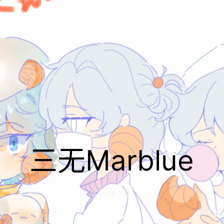
三无Marblue
I love Study
|