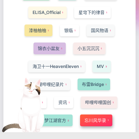
ELISA_Official
星穹下的律音
1
1
漆柚柚柚
银临
国风物语
1
1
1
锦衣小盆友
小五沉沉沉
1
1
海卫十一HeavenEleven
MV
1
3
哔哩哔哩纪录片
布雷Bridge
1
1
-Ansa-
资讯
哔哩哔哩国创
1
1
1
网易一梦江湖官方
忘川风华录
1
2
洛萱
短片·手书·配音
猫菇椰汁
1
1
1