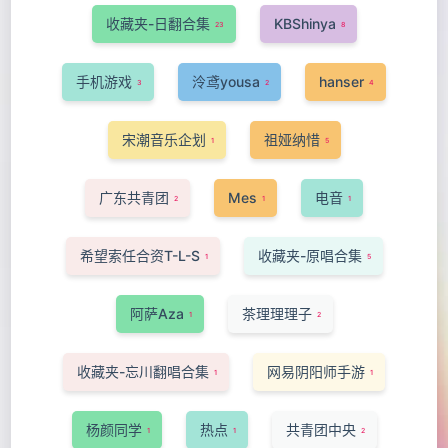
收藏夹-日翻合集
KBShinya
23
8
手机游戏
泠鸢yousa
hanser
3
2
4
宋潮音乐企划
祖娅纳惜
1
5
广东共青团
Mes
电音
2
1
1
希望索任合资T-L-S
收藏夹-原唱合集
1
5
阿萨Aza
茶理理理子
1
2
收藏夹-忘川翻唱合集
网易阴阳师手游
1
1
杨颜同学
热点
共青团中央
1
1
2