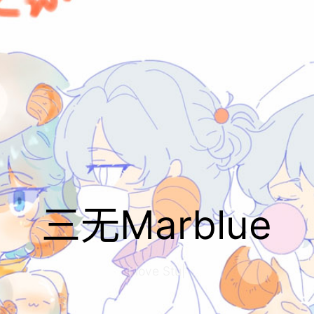
三无Marblue
I love Study
|