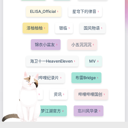
ELISA_Official
星穹下的律音
1
1
漆柚柚柚
银临
国风物语
1
1
1
锦衣小盆友
小五沉沉沉
1
1
海卫十一HeavenEleven
MV
1
3
哔哩哔哩纪录片
布雷Bridge
1
1
-Ansa-
资讯
哔哩哔哩国创
1
1
1
网易一梦江湖官方
忘川风华录
2
1
洛萱
短片·手书·配音
猫菇椰汁
1
1
1