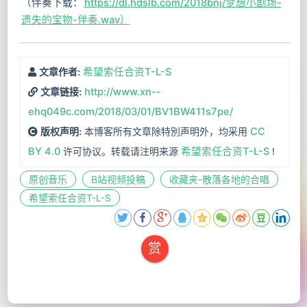
（伴奏下载：
https://dl.hdslb.com/2018bnj/梦想小剧场-
遗失的宝物-伴奏.wav）
希望索任合资T-L-S
文章作者:
http://www.xn--
文章链接:
ehq049c.com/2018/03/01/BV1BW411s7pe/
本博客所有文章除特別声明外，均采用
CC
版权声明:
BY 4.0
许可协议。转载请注明来源
希望索任合资T-L-S
!
原创音乐
B站视频投稿
收藏夹-散落各地的合唱
希望索任合资T-L-S
赏