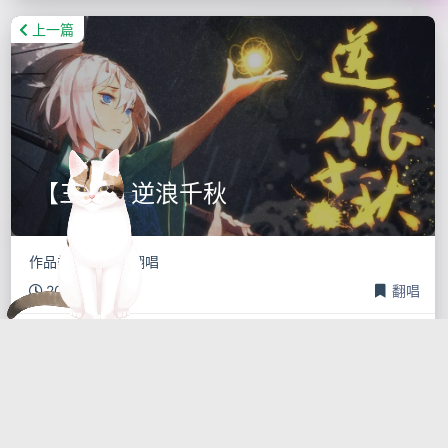
上一篇
【三无】逆浪千秋
作品类型： 原曲翻唱
2018-03-15
翻唱
三无Marblue
B站视频投稿
翻唱