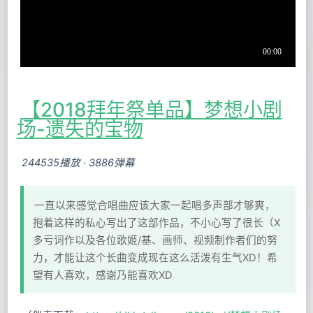
【2018拜年祭单品】梦想小剧
场-遗失的宝物
244535播放
·
3886弹幕
一直以来感觉合唱曲应该大家一起唱多声部才够爽，
抱着这样的私心写出了这部作品，不小心写了很长（X
多亏词作以及各位歌姬/基、画师、视频制作者们的努
力，才能让这个长曲变成现在这么活泼有生气XD！希
望有人喜欢，感谢乃能喜欢XD