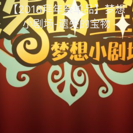
【2018拜年祭单品】梦想
小剧场-遗失的宝物